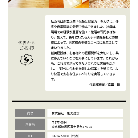
私たちは創業以来「信頼と提案力」を大切に、住
宅や商業建築の分野で歩んできました。社員は、
現場での経験が豊富な施工・管理の専門家ばか
り。加えて、長年にわたる大手不動産会社との提
携によって、お客様の多様なニーズにお応えして
代表から
まいりました。
ご挨拶
創美建設は、お客様との信頼関係を大切にし、共
に歩んでいくことを大事にしています。これから
も、これまで培ってきたノウハウと実績を活か
し、『時代に合わせた新しい提案』を通じて、よ
り快適で安心な住まいづくりを実現していきま
す。
代表取締役／森田 龍
商号
株式会社 創美建設
〒177-0034
所在地
東京都練馬区富士見台2-40-19
TEL
03-3577-8030（代表）