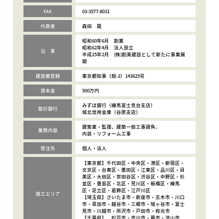
FAX
03-3577-8031
代表者
森田 龍
昭和60年6月 創業
昭和62年4月 法人設立
沿 革
平成25年2月 (株)創美建設として新たに事業展
開
建設業登録
東京都知事（般-2）143625号
資本金
500万円
みずほ銀行（練馬富士見台支店）
取引銀行
城北信用金庫（谷原支店）
建築業・監理、建築一般工事請負、
業務内容
内装・リフォーム工事
受注先
個人・法人
【東京都】千代田区・中央区・港区・新宿区・
文京区・台東区・墨田区・江東区・品川区・目
黒区・大田区・世田谷区・渋谷区・中野区・杉
並区・豊島区・北区・荒川区・板橋区・練馬
区・足立区・葛飾区・江戸川区
施工エリア
【埼玉県】さいたま市・新座市・志木市・川口
市・草加市・越谷市・三郷市・鳩ヶ谷市・富士
見市・川越市・所沢市・戸田市・和光市
【千葉県】 松戸市・市川市・蕨市・流山市