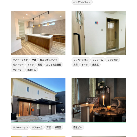
ペンダントライト
リノベーション
戸建
住みながらリノベ
リノベーション
リフォーム
マンション
パントリー
トイレ
和風
おしゃれな壁紙
賃貸
トイレ
練馬区
ランドリー
乾太くん
リノベーション
リフォーム
戸建
練馬区
商業ビル