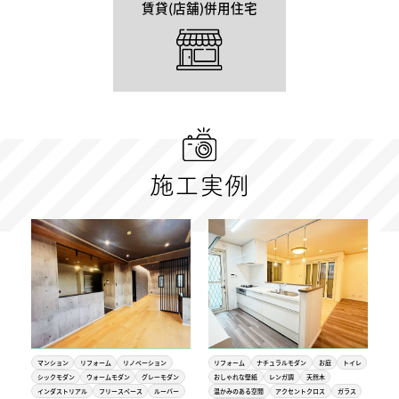
賃貸(店舗)
併用住宅
施工実例
マンション
リフォーム
リノベーション
リフォーム
ナチュラルモダン
お庭
トイレ
シックモダン
ウォームモダン
グレーモダン
おしゃれな壁紙
レンガ調
天然木
インダストリアル
フリースペース
ルーバー
温かみのある空間
アクセントクロス
ガラス